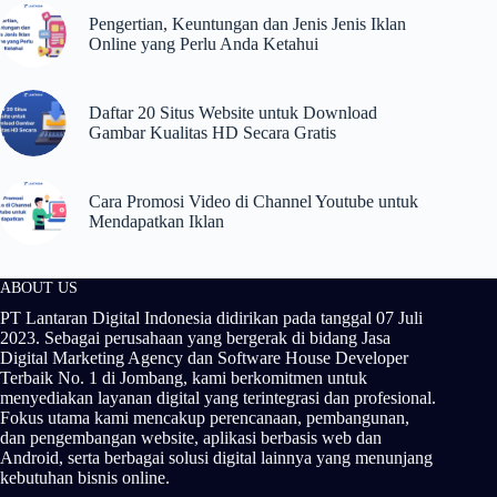
Pengertian, Keuntungan dan Jenis Jenis Iklan
Online yang Perlu Anda Ketahui
Daftar 20 Situs Website untuk Download
Gambar Kualitas HD Secara Gratis
Cara Promosi Video di Channel Youtube untuk
Mendapatkan Iklan
ABOUT US
PT Lantaran Digital Indonesia didirikan pada tanggal 07 Juli
2023. Sebagai perusahaan yang bergerak di bidang Jasa
Digital Marketing Agency dan Software House Developer
Terbaik No. 1 di Jombang, kami berkomitmen untuk
menyediakan layanan digital yang terintegrasi dan profesional.
Fokus utama kami mencakup perencanaan, pembangunan,
dan pengembangan website, aplikasi berbasis web dan
Android, serta berbagai solusi digital lainnya yang menunjang
kebutuhan bisnis online.