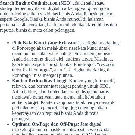
Search Engine Optimization (SEO)
adalah salah satu
strategi terpenting dalam digital marketing yang bertujuan
untuk meningkatkan visibilitas bisnis Anda di mesin pencari
seperti Google. Ketika bisnis Anda muncul di halaman
pertama hasil pencarian, hal ini meningkatkan kredibilitas dan
reputasi bisnis di mata calon pelanggan.
Pilih Kata Kunci yang Relevan:
Jasa digital marketing
di Ponorogo akan melakukan riset kata kunci untuk
menemukan istilah yang paling relevan dengan bisnis
Anda dan sering dicari oleh audiens target. Misalnya,
kata kunci seperti “produk lokal Ponorogo”, “restoran
terbaik di Ponorogo”, atau “jasa digital marketing di
Ponorogo” bisa menjadi pilihan.
Konten Berkualitas Tinggi:
Konten yang informatif,
relevan, dan bermanfaat sangat penting untuk SEO.
Artikel, blog, atau konten lain yang disajikan harus
menjawab pertanyaan atau memenuhi kebutuhan
audiens target. Konten yang baik tidak hanya menarik
perhatian mesin pencari, tetapi juga meningkatkan
kepercayaan dan reputasi bisnis Anda di mata
pelanggan.
Optimasi On-Page dan Off-Page:
Jasa digital
marketing akan memastikan bahwa situs web Anda
dioptimalkan secara teknis (on-page SEO) dan juga