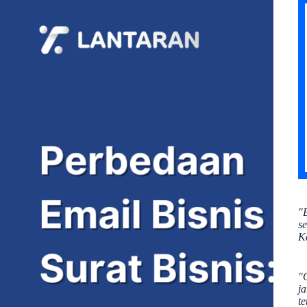
"
s
K
"
j
te