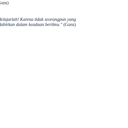
Guru)
Belajarlah! Karena tidak seorangpun yang
ilahirkan dalam keadaan berilmu."
(Guru)