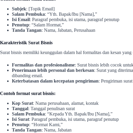
Subjek
: [Topik Email]
Salam Pembuka
: “Yth. Bapak/Ibu [Nama],”
Isi Email
: Paragraf pembuka, isi utama, paragraf penutup
Penutup
: “Salam Hormat,”
Tanda Tangan
: Nama, Jabatan, Perusahaan
Karakteristik Surat Bisnis
Surat bisnis memiliki keunggulan dalam hal formalitas dan kesan yang 
Formalitas dan profesionalisme
: Surat bisnis lebih cocok unt
Penerimaan lebih personal dan berkesan
: Surat yang diterim
dibanding email.
Keterbatasan dalam kecepatan pengiriman
: Pengiriman sura
Contoh format surat bisnis:
Kop Surat
: Nama perusahaan, alamat, kontak
Tanggal
: Tanggal penulisan surat
Salam Pembuka
: “Kepada Yth. Bapak/Ibu [Nama],”
Isi Surat
: Paragraf pembuka, isi utama, paragraf penutup
Penutup
: “Hormat Kami,”
Tanda Tangan
: Nama, Jabatan