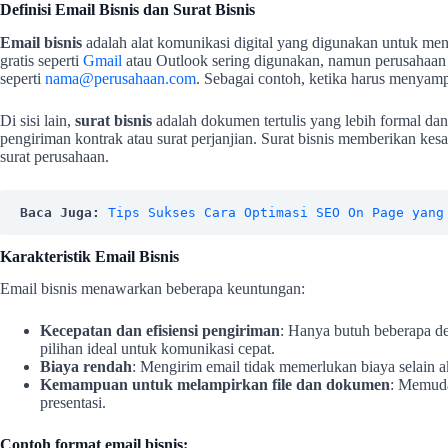
Definisi Email Bisnis dan Surat Bisnis
Email bisnis
adalah alat komunikasi digital yang digunakan untuk mengi
gratis seperti
Gmail
atau Outlook sering digunakan, namun perusahaan
seperti
nama@perusahaan.com
. Sebagai contoh, ketika harus menyamp
Di sisi lain,
surat bisnis
adalah dokumen tertulis yang lebih formal dan
pengiriman kontrak atau surat perjanjian. Surat bisnis memberikan kesan 
surat perusahaan.
Baca Juga:
Tips Sukses Cara Optimasi SEO On Page yang
Karakteristik Email Bisnis
Email bisnis menawarkan beberapa keuntungan:
Kecepatan dan efisiensi pengiriman
: Hanya butuh beberapa d
pilihan ideal untuk komunikasi cepat.
Biaya rendah
: Mengirim email tidak memerlukan biaya selain ak
Kemampuan untuk melampirkan file dan dokumen
: Memuda
presentasi.
Contoh format email bisnis: