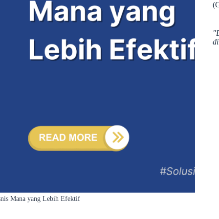
(
"
d
snis Mana yang Lebih Efektif