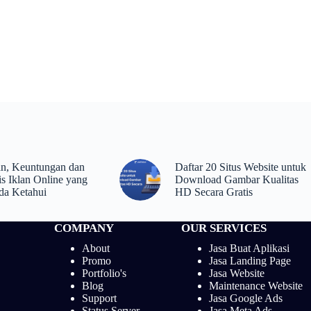
an, Keuntungan dan
Daftar 20 Situs Website untuk
is Iklan Online yang
Download Gambar Kualitas
da Ketahui
HD Secara Gratis
COMPANY
OUR SERVICES
About
Jasa Buat Aplikasi
Promo
Jasa Landing Page
Portfolio's
Jasa Website
Blog
Maintenance Website
Support
Jasa Google Ads
Status Server
Jasa Meta Ads