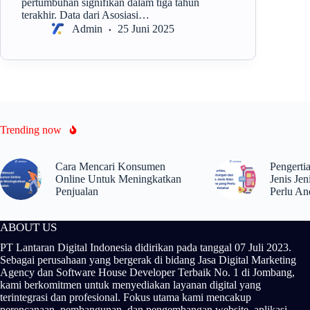
pertumbuhan signifikan dalam tiga tahun
terakhir. Data dari Asosiasi…
Admin
25 Juni 2025
Trending now
Cara Mencari Konsumen
Pengerti
Online Untuk Meningkatkan
Jenis Jen
Penjualan
Perlu An
ABOUT US
PT Lantaran Digital Indonesia didirikan pada tanggal 07 Juli 2023.
Sebagai perusahaan yang bergerak di bidang Jasa Digital Marketing
Agency dan Software House Developer Terbaik No. 1 di Jombang,
kami berkomitmen untuk menyediakan layanan digital yang
terintegrasi dan profesional. Fokus utama kami mencakup
perencanaan, pembangunan, dan pengembangan website, aplikasi