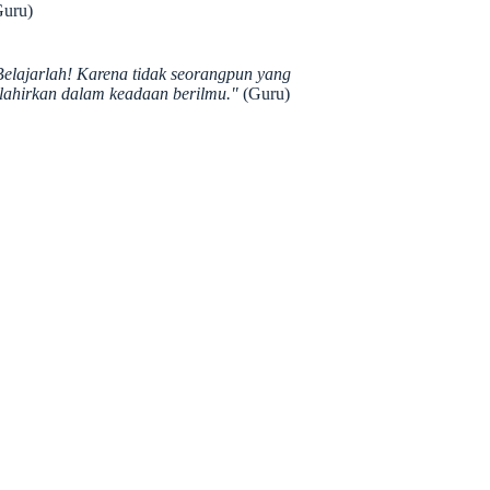
Guru)
Belajarlah! Karena tidak seorangpun yang
ilahirkan dalam keadaan berilmu."
(Guru)