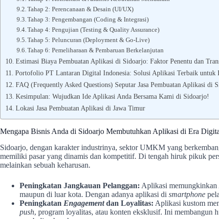
Tahap 2: Perencanaan & Desain (UI/UX)
Tahap 3: Pengembangan (Coding & Integrasi)
Tahap 4: Pengujian (Testing & Quality Assurance)
Tahap 5: Peluncuran (Deployment & Go-Live)
Tahap 6: Pemeliharaan & Pembaruan Berkelanjutan
Estimasi Biaya Pembuatan Aplikasi di Sidoarjo: Faktor Penentu dan Tran
Portofolio PT Lantaran Digital Indonesia: Solusi Aplikasi Terbaik untuk 
FAQ (Frequently Asked Questions) Seputar Jasa Pembuatan Aplikasi di S
Kesimpulan: Wujudkan Ide Aplikasi Anda Bersama Kami di Sidoarjo!
Lokasi Jasa Pembuatan Aplikasi di Jawa Timur
Mengapa Bisnis Anda di Sidoarjo Membutuhkan Aplikasi di Era Digita
Sidoarjo, dengan karakter industrinya, sektor UMKM yang berkembang 
memiliki pasar yang dinamis dan kompetitif. Di tengah hiruk pikuk pers
melainkan sebuah keharusan.
Peningkatan Jangkauan Pelanggan:
Aplikasi memungkinkan A
maupun di luar kota. Dengan adanya aplikasi di
smartphone
pela
Peningkatan
Engagement
dan Loyalitas:
Aplikasi kustom memu
push
, program loyalitas, atau konten eksklusif. Ini membangu