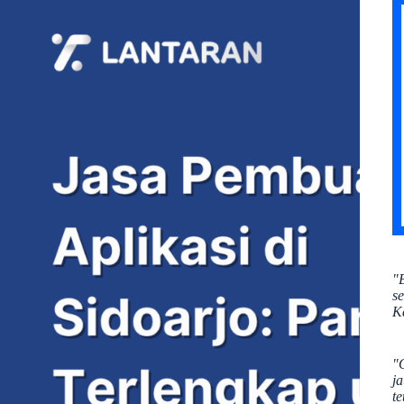
"
s
K
"
j
te