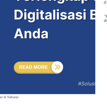
(
"
d
si di Sidoarjo